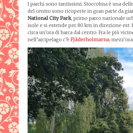
I parchi sono tantissimi: Stoccolma è una dell
del centro sono ricoperte in gran parte da giard
National City Park
, primo parco nazionale ur
isole e si estende per 80 km in direzione est. 
circa un’ora di barca dal centro. Fra le più vici
nell’arcipelago c’è
Fjäderholmarna
, mezz’ora