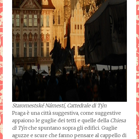
Staromestské Námestí, Cattedrale di Týn
Praga è una città suggestiva, come suggestive
appaiono le guglie dei tetti e quelle della
Chiesa
di T
ý
n
che spuntano sopra gli edifici. Guglie
aguzze e scure che fanno pensare al cappello di