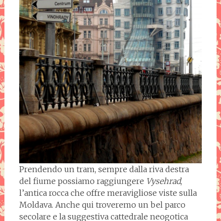
Prendendo un tram, sempre dalla riva destra
del fiume possiamo raggiungere
Vysehrad
,
l’antica rocca che offre meravigliose viste sulla
Moldava. Anche qui troveremo un bel parco
secolare e la suggestiva cattedrale neogotica