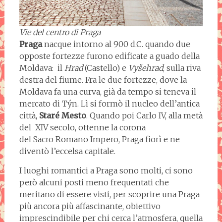
Vie del centro di Praga
Praga
nacque intorno al 900 d.C. quando due
opposte fortezze furono edificate a guado della
Moldava: il
Hrad
(Castello) e
Vyšehrad
, sulla riva
destra del fiume. Fra le due fortezze, dove la
Moldava fa una curva, già da tempo si teneva il
mercato di Týn. Lì si formò il nucleo dell’antica
città,
Staré Mesto
. Quando poi Carlo IV, alla metà
del XIV secolo, ottenne la corona
del Sacro Romano Impero, Praga fiorì e ne
diventò l’eccelsa capitale.
I luoghi romantici a Praga sono molti, ci sono
però alcuni posti meno frequentati che
meritano di essere visti, per scoprire una Praga
più ancora più affascinante, obiettivo
imprescindibile per chi cerca l’atmosfera, quella