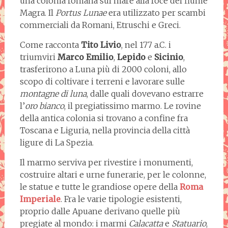
una colonia romana sul mare alla foce del fiume
Magra. Il
Portus Lunae
era utilizzato per scambi
commerciali da Romani, Etruschi e Greci.
Come racconta
Tito Livio
, nel 177 a.C. i
triumviri
Marco Emilio
,
Lepido
e
Sicinio
,
trasferirono a Luna più di 2000 coloni, allo
scopo di coltivare i terreni e lavorare sulle
montagne di luna
, dalle quali dovevano estrarre
l’
oro bianco
, il pregiatissimo marmo. Le rovine
della antica colonia si trovano a confine fra
Toscana e Liguria, nella provincia della città
ligure di La Spezia.
Il marmo serviva per rivestire i monumenti,
costruire altari e urne funerarie, per le colonne,
le statue e tutte le grandiose opere della
Roma
Imperiale
. Fra le varie tipologie esistenti,
proprio dalle Apuane derivano quelle più
pregiate al mondo: i marmi
Calacatta
e
Statuario
,