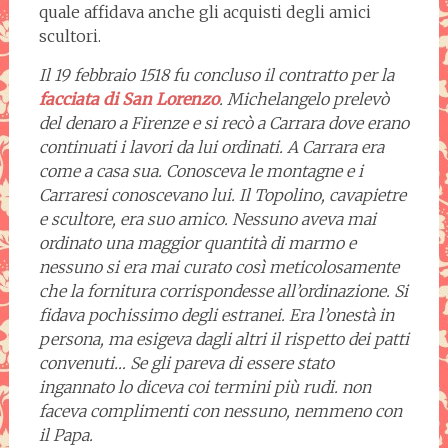
quale affidava anche gli acquisti degli amici
scultori.
Il 19 febbraio 1518 fu concluso il contratto per la
facciata di San Lorenzo
. Michelangelo prelevò
del denaro a Firenze e si recò a Carrara dove erano
continuati i lavori da lui ordinati. A Carrara era
come a casa sua. Conosceva le montagne e i
Carraresi conoscevano lui. Il Topolino, cavapietre
e scultore, era suo amico. Nessuno aveva mai
ordinato una maggior quantità di marmo e
nessuno si era mai curato così meticolosamente
che la fornitura corrispondesse all’ordinazione. Si
fidava pochissimo degli estranei. Era l’onestà in
persona, ma esigeva dagli altri il rispetto dei patti
convenuti… Se gli pareva di essere stato
ingannato lo diceva coi termini più rudi. non
faceva complimenti con nessuno, nemmeno con
il Papa.