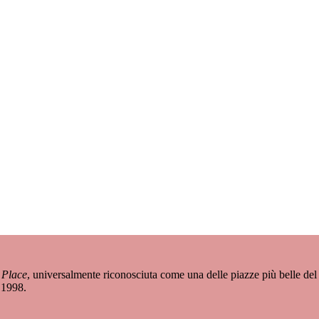
 Place
, universalmente riconosciuta come una delle piazze più belle del 
 1998.