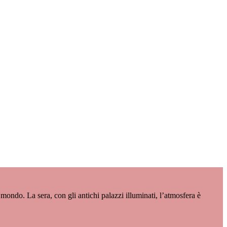
mondo. La sera, con gli antichi palazzi illuminati, l’atmosfera è