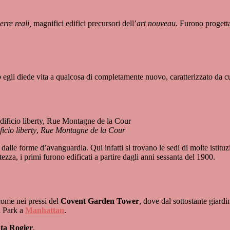
erre reali,
magnifici edifici precursori dell’
art nouveau
. Furono progetta
o
egli diede vita a qualcosa di completamente nuovo, caratterizzato da curv
icio liberty
,
Rue Montagne de la Cour
dalle forme d’avanguardia. Qui infatti si trovano le sedi di molte istituz
ltezza, i primi furono edificati a partire dagli anni sessanta del 1900.
 come nei pressi del
Covent Garden Tower
, dove dal sottostante giard
l Park a
Manhattan
.
ta Rogier
.