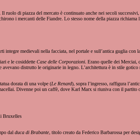
. Il ruolo di piazza del mercato è continuato anche nei secoli successivi
chirono i mercanti delle Fiandre. Lo stesso nome della piazza richiama l’
rti integre medievali nella facciata, nel portale e sull’antica guglia con 
ari e le cosiddette
Case delle Corporazioni
. Erano quelle dei Merciai, de
 avevano distrutto le originarie in legno. L’architettura è in stile gotic
tatua dorata di una volpe (
Le Renard
), sopra l’ingresso, raffigura l’a
acellai. Divenne poi un caffè, dove Karl Marx si riuniva con il partito 
empo dal
duca di Brabante
, titolo creato da Federico Barbarossa per des