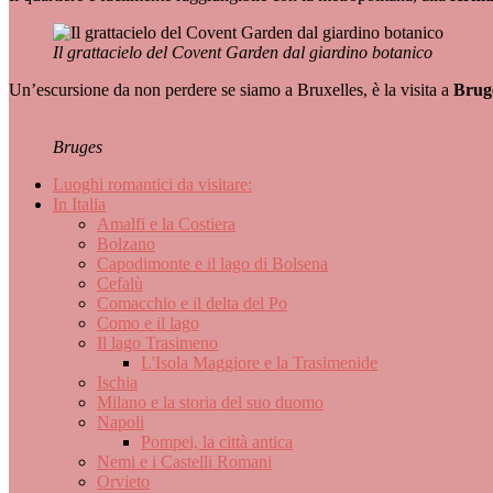
Il grattacielo del Covent Garden dal giardino botanico
Un’escursione da non perdere se siamo a Bruxelles, è la visita a
Brug
Bruges
Luoghi romantici da visitare:
In Italia
Amalfi e la Costiera
Bolzano
Capodimonte e il lago di Bolsena
Cefalù
Comacchio e il delta del Po
Como e il lago
Il lago Trasimeno
L'Isola Maggiore e la Trasimenide
Ischia
Milano e la storia del suo duomo
Napoli
Pompei, la città antica
Nemi e i Castelli Romani
Orvieto