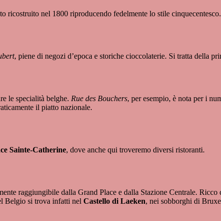
ato ricostruito nel 1800 riproducendo fedelmente lo stile cinquecentesco. 
ubert
, piene di negozi d’epoca e storiche cioccolaterie. Si tratta della 
re le specialità belghe.
Rue des Bouchers
, per esempio, è nota per i nume
raticamente il piatto nazionale.
ace Sainte-Catherine
, dove anche qui troveremo diversi ristoranti.
lmente raggiungibile dalla Grand Place e dalla Stazione Centrale. Ricco di
l Belgio si trova infatti nel
Castello di Laeken
, nei sobborghi di Bruxe