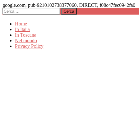
google.com, pub-9210102738377060, DIRECT, f08c47fec0942fa0
Vai
Ricerca
Luoghi romantici da visitare
al
per:
Luoghiromantici.com
contenuto
Home
In Italia
In Toscana
Nel mondo
Privacy Policy