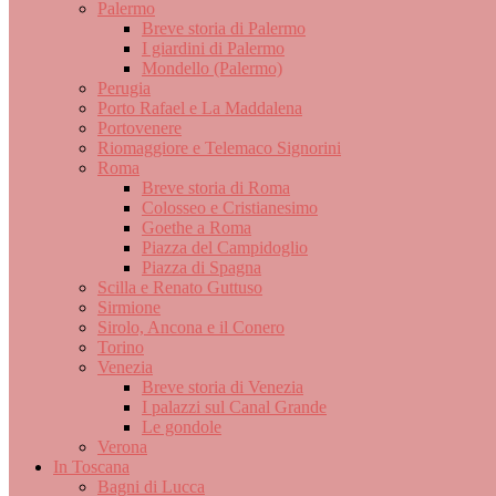
Palermo
Breve storia di Palermo
I giardini di Palermo
Mondello (Palermo)
Perugia
Porto Rafael e La Maddalena
Portovenere
Riomaggiore e Telemaco Signorini
Roma
Breve storia di Roma
Colosseo e Cristianesimo
Goethe a Roma
Piazza del Campidoglio
Piazza di Spagna
Scilla e Renato Guttuso
Sirmione
Sirolo, Ancona e il Conero
Torino
Venezia
Breve storia di Venezia
I palazzi sul Canal Grande
Le gondole
Verona
In Toscana
Bagni di Lucca