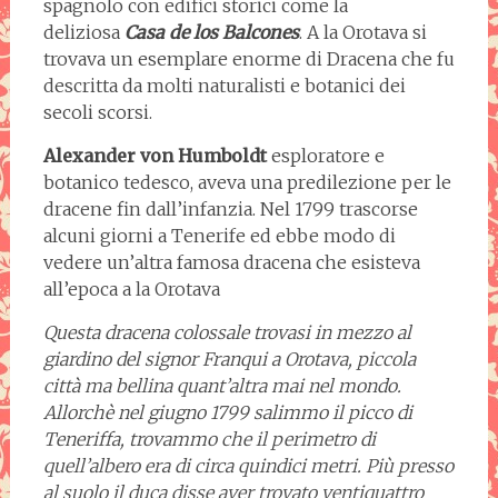
spagnolo con edifici storici come la
deliziosa
Casa de los Balcones
. A la Orotava si
trovava un esemplare enorme di Dracena che fu
descritta da molti naturalisti e botanici dei
secoli scorsi.
Alexander von Humboldt
esploratore e
botanico tedesco, aveva una predilezione per le
dracene fin dall’infanzia. Nel 1799 trascorse
alcuni giorni a Tenerife ed ebbe modo di
vedere un’altra famosa dracena che esisteva
all’epoca a la Orotava
Questa dracena colossale trovasi in mezzo al
giardino del signor Franqui a Orotava, piccola
città ma bellina quant’altra mai nel mondo.
Allorchè nel giugno 1799 salimmo il picco di
Teneriffa, trovammo che il perimetro di
quell’albero era di circa quindici metri. Più presso
al suolo il duca disse aver trovato ventiquattro