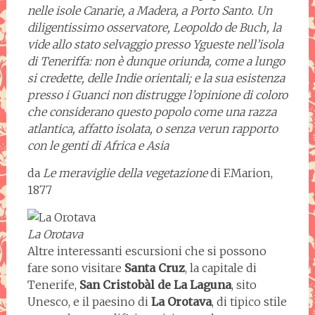
nelle isole Canarie, a Madera, a Porto Santo. Un
diligentissimo osservatore, Leopoldo de Buch, la
vide allo stato selvaggio presso Ygueste nell’isola
di Teneriffa: non è dunque oriunda, come a lungo
si credette, delle Indie orientali; e la sua esistenza
presso i Guanci non distrugge l’opinione di coloro
che considerano questo popolo come una razza
atlantica, affatto isolata, o senza verun rapporto
con le genti di Africa e Asia
da
Le meraviglie della vegetazione
di F.Marion,
1877
La Orotava
Altre interessanti escursioni che si possono
fare sono visitare
Santa Cruz
, la capitale di
Tenerife,
San Cristobàl de La Laguna
, sito
Unesco, e il paesino di
La Orotava
, di tipico stile