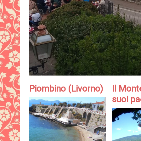
Piombino (Livorno)
Il Mont
suoi pa