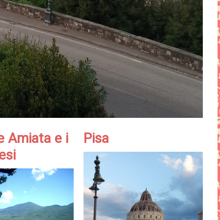
e Amiata e i
Pisa
esi