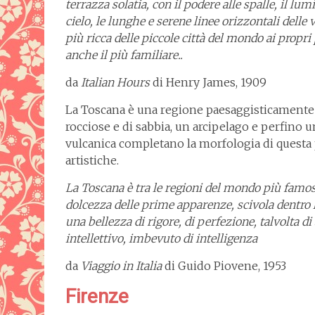
terrazza solatia, con il podere alle spalle, il lum
cielo, le lunghe e serene linee orizzontali delle v
più ricca delle piccole città del mondo ai propri 
anche il più familiare..
da
Italian Hours
di Henry James, 1909
La Toscana è una regione paesaggisticamente m
rocciose e di sabbia, un arcipelago e perfino 
vulcanica completano la morfologia di questa par
artistiche.
La Toscana è tra le regioni del mondo più famose
dolcezza delle prime apparenze, scivola dentro 
una bellezza di rigore, di perfezione, talvolta d
intellettivo, imbevuto di intelligenza
da
Viaggio in Italia
di Guido Piovene, 1953
Firenze