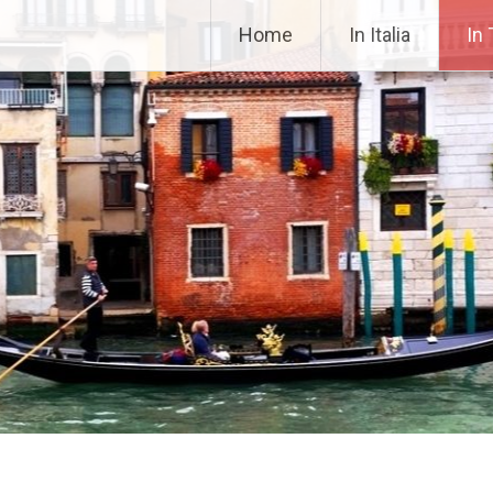
42fa0
Home
In Italia
In