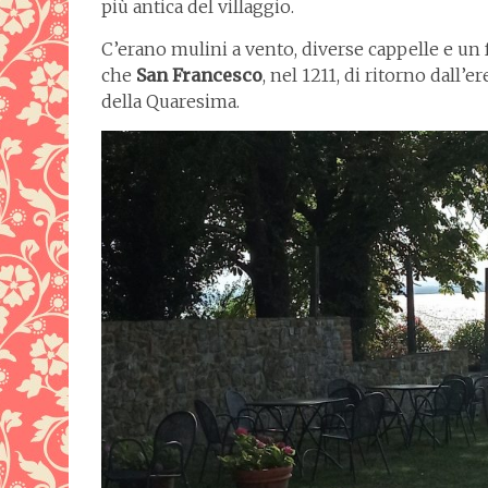
più antica del villaggio.
C’erano mulini a vento, diverse cappelle e un
che
San Francesco
, nel 1211, di ritorno dall’
della Quaresima.