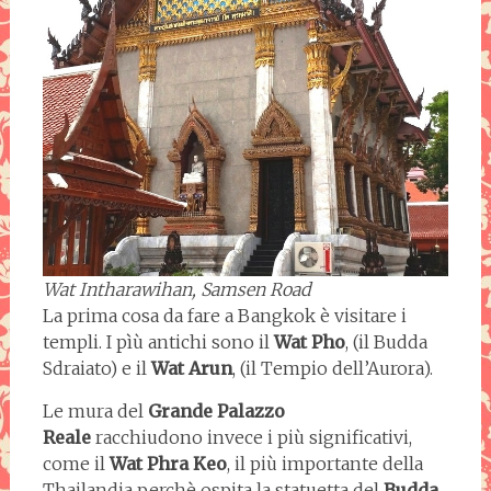
Wat Intharawihan, Samsen Road
La prima cosa da fare a Bangkok è visitare i
templi. I pìù antichi sono il
Wat Pho
, (il Budda
Sdraiato) e il
Wat Arun
, (il Tempio dell’Aurora).
Le mura del
Grande Palazzo
Reale
racchiudono invece i più significativi,
come il
Wat Phra Keo
, il più importante della
Thailandia perchè ospita la statuetta del
Budda