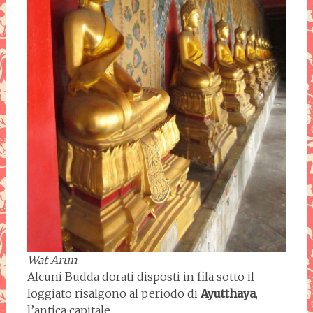
Wat Arun
Alcuni Budda dorati disposti in fila sotto il
loggiato risalgono al periodo di
Ayutthaya
,
l’antica capitale.