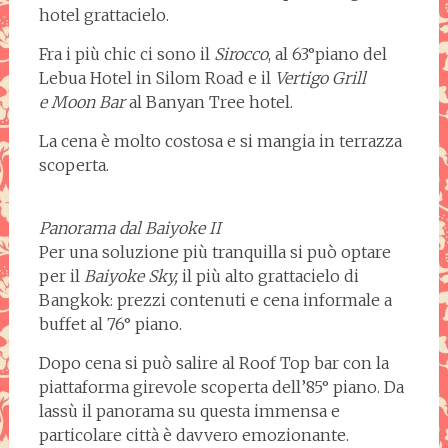
hotel grattacielo.
Fra i più chic ci sono il
Sirocco
, al 63°piano del
Lebua Hotel in Silom Road e il
Vertigo Grill
e Moon Bar
al Banyan Tree hotel.
La cena è molto costosa e si mangia in terrazza
scoperta.
Panorama dal Baiyoke II
Per una soluzione più tranquilla si può optare
per il
Baiyoke Sky,
il più alto grattacielo di
Bangkok: prezzi contenuti e cena informale a
buffet al 76° piano.
Dopo cena si può salire al Roof Top bar con la
piattaforma girevole scoperta dell’85° piano. Da
lassù il panorama su questa immensa e
particolare città è davvero emozionante.