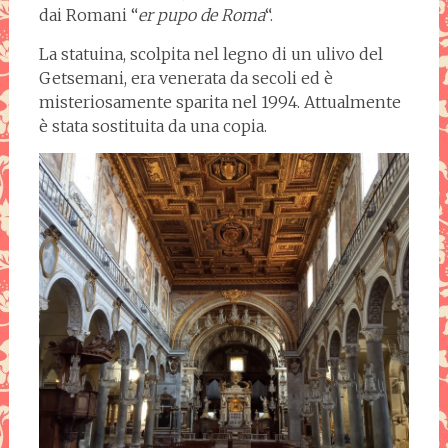
dai Romani “
er pupo de Roma
“.
La statuina, scolpita nel legno di un ulivo del
Getsemani, era venerata da secoli ed è
misteriosamente sparita nel 1994. Attualmente
è stata sostituita da una copia.