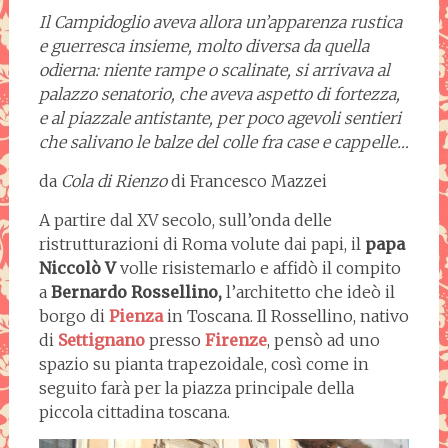
Il Campidoglio aveva allora un’apparenza rustica
e guerresca insieme, molto diversa da quella
odierna: niente rampe o scalinate, si arrivava al
palazzo senatorio, che aveva aspetto di fortezza,
e al piazzale antistante, per poco agevoli sentieri
che salivano le balze del colle fra case e cappelle…
da
Cola di Rienzo
di Francesco Mazzei
A partire dal XV secolo, sull’onda delle
ristrutturazioni di Roma volute dai papi, il
papa
Niccolò V
volle risistemarlo e affidò il compito
a
Bernardo Rossellino,
l’architetto che ideò il
borgo di
Pienza
in Toscana. Il Rossellino, nativo
di
Settignano
presso
Firenze
, pensò ad uno
spazio su pianta trapezoidale, così come in
seguito farà per la piazza principale della
piccola cittadina toscana.