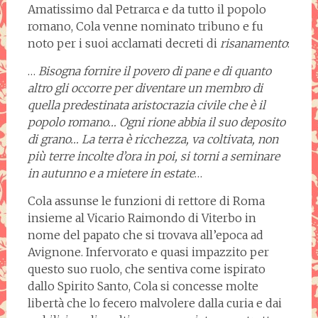
Amatissimo dal Petrarca e da tutto il popolo
romano, Cola venne nominato tribuno e fu
noto per i suoi acclamati decreti di
risanamento
:
…
Bisogna fornire il povero di pane e di quanto
altro gli occorre per diventare un membro di
quella predestinata aristocrazia civile che è il
popolo romano… Ogni rione abbia il suo deposito
di grano… La terra è ricchezza, va coltivata, non
più terre incolte d’ora in poi, si torni a seminare
in autunno e a mietere in estate
…
Cola assunse le funzioni di rettore di Roma
insieme al Vicario Raimondo di Viterbo in
nome del papato che si trovava all’epoca ad
Avignone. Infervorato e quasi impazzito per
questo suo ruolo, che sentiva come ispirato
dallo Spirito Santo, Cola si concesse molte
libertà che lo fecero malvolere dalla curia e dai