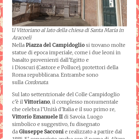
I
l Vittoriano al lato della chiesa di Santa Maria in
Aracoeli
Nella
Piazza del Campidoglio
si trovano molte
statue di epoca imperiale, come i due leoni in
basalto provenienti dall’Egitto e
i Dioscuri
(Castore e Polluce), protettori della
Roma repubblicana. Entrambe sono
sulla
Cordonata
.
Sul lato settentrionale del Colle Campidoglio
c’è il
Vittoriano
, il complesso monumentale
che celebra l’Unità d’Italia e il suo primo re,
Vittorio Emanuele II
di Savoia. Luogo
simbolico e suggestivo, fu disegnato
da
Giuseppe Sacconi
e realizzato a partire dal
1885. E’ conosciuto anche con il nome di
Altare