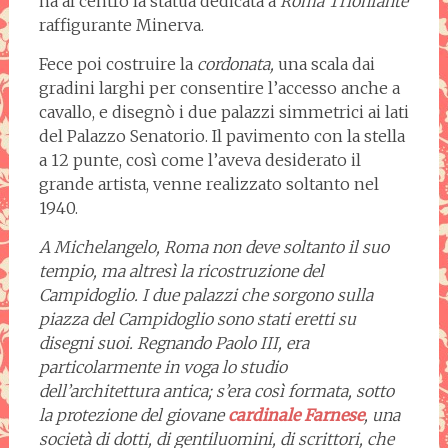
ha al centro la statua dedicata a
Roma Trionfante
raffigurante Minerva.
Fece poi costruire la
cordonata,
una scala dai
gradini larghi per consentire l’accesso anche a
cavallo, e disegnò i due palazzi simmetrici ai lati
del Palazzo Senatorio. Il pavimento con la stella
a 12 punte, così come l’aveva desiderato il
grande artista, venne realizzato soltanto nel
1940.
A Michelangelo, Roma non deve soltanto il suo
tempio, ma altresì la ricostruzione del
Campidoglio. I due palazzi che sorgono sulla
piazza del Campidoglio sono stati eretti su
disegni suoi. Regnando Paolo III, era
particolarmente in voga lo studio
dell’architettura antica; s’era così formata, sotto
la protezione del giovane
cardinale Farnese
, una
società di dotti, di gentiluomini, di scrittori, che