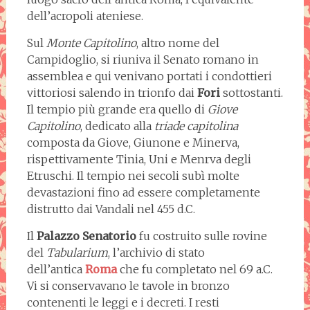
dell’acropoli ateniese.
Sul
Monte Capitolino
, altro nome del
Campidoglio, si riuniva il Senato romano in
assemblea e qui venivano portati i condottieri
vittoriosi salendo in trionfo dai
Fori
sottostanti.
Il tempio più grande era quello di
Giove
Capitolino
, dedicato alla
triade capitolina
composta da Giove, Giunone e Minerva,
rispettivamente Tinia, Uni e Menrva degli
Etruschi. Il tempio nei secoli subì molte
devastazioni fino ad essere completamente
distrutto dai Vandali nel 455 d.C.
Il
Palazzo Senatorio
fu costruito sulle rovine
del
Tabularium
, l’archivio di stato
dell’antica
Roma
che fu completato nel 69 a.C.
Vi si conservavano le tavole in bronzo
contenenti le leggi e i decreti. I resti