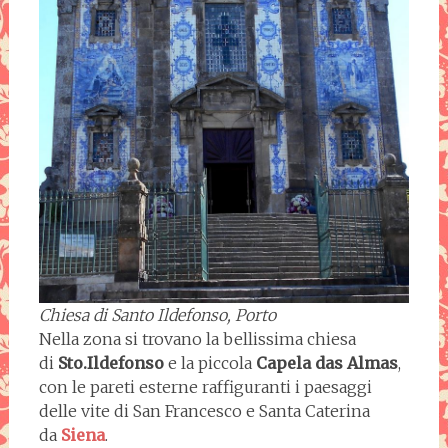
Chiesa di Santo Ildefonso, Porto
Nella zona si trovano la bellissima chiesa
di
Sto.Ildefonso
e la piccola
Capela das Almas
,
con le pareti esterne raffiguranti i paesaggi
delle vite di San Francesco e Santa Caterina
da
Siena
.