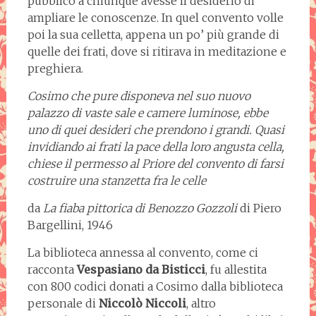
pubblico a chiunque avesse il desiderio di
ampliare le conoscenze. In quel convento volle
poi la sua celletta, appena un po’ più grande di
quelle dei frati, dove si ritirava in meditazione e
preghiera.
Cosimo che pure disponeva nel suo nuovo
palazzo di vaste sale e camere luminose, ebbe
uno di quei desideri che prendono i grandi. Quasi
invidiando ai frati la pace della loro angusta cella,
chiese il permesso al Priore del convento di farsi
costruire una stanzetta fra le celle
da
La fiaba pittorica di Benozzo Gozzoli
di Piero
Bargellini, 1946
La biblioteca annessa al convento, come ci
racconta
Vespasiano da Bisticci
, fu allestita
con 800 codici donati a Cosimo dalla biblioteca
personale di
Niccolò Niccoli
, altro