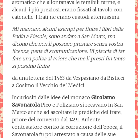
aromatico che allontanava le temibili tarme, e
alcuni, i più preziosi, erano fissati al tavolo con
catenelle. I frati ne erano custodi attentissimi.
Mi mancano alcuni esempi per finire i libri della
Badia a Fiesole; sono andato a San Marco, ma
dicono che non li possono prestare senza vostra
licenza, pena di scomunicazione. Vi piaccia di far
fare una poliza al Priore che me li presti fin tanto
si possino finire
da una lettera del 1463 da Vespasiano da Bisticci
a Cosimo il Vecchio de’ Medici
Incuriositi dalle idee del monaco
Girolamo
Savonarola
Pico e Poliziano si recavano in San
Marco anche ad ascoltare le prediche del frate,
priore del convento dal 1491. Ardente
contestatore contro la corruzione dell’epoca, il
Savonarola fu poi arrestato a causa delle sue