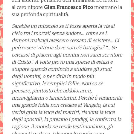
al caro nipote
Gian Francesco Pico
mostrano la
sua profonda spiritualità.
Sarebbe un miracolo se ti fosse aperta la via al
cielo tra i mortali senza sudore… come se i
demoni malvagi avessero cessato di esistere… Ci
può essere vittoria dove non c’è battaglia? “… Se
cercassi di piacere agli uomini non sarei servitore
di Cristo”. A volte provo una specie di estasi e
stupore quando comincio a studiare gli studi
degli uomini, o per dirla in modo più
significativo, le semplici follie. Non so se
pensare, piuttosto che addolorarmi,
meravigliarmi o lamentarmi. Perchè è veramente
una grande follia non credere al Vangelo, la cui
verità grida la voce dei martiri, risuona la voce
degli apostoli, la provano i prodigi, la conferma la
ragione, il mondo ne rende testimonianza, gli
elementi parlano, i demoni lo confessano…