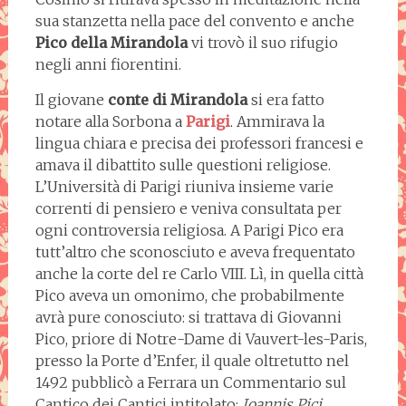
sua stanzetta nella pace del convento e anche
Pico della Mirandola
vi trovò il suo rifugio
negli anni fiorentini.
Il giovane
conte di Mirandola
si era fatto
notare alla Sorbona a
Parigi
. Ammirava la
lingua chiara e precisa dei professori francesi e
amava il dibattito sulle questioni religiose.
L’Università di Parigi riuniva insieme varie
correnti di pensiero e veniva consultata per
ogni controversia religiosa. A Parigi Pico era
tutt’altro che sconosciuto e aveva frequentato
anche la corte del re Carlo VIII. Lì, in quella città
Pico aveva un omonimo, che probabilmente
avrà pure conosciuto: si trattava di Giovanni
Pico, priore di Notre-Dame di Vauvert-les-Paris,
presso la Porte d’Enfer, il quale oltretutto nel
1492 pubblicò a Ferrara un Commentario sul
Cantico dei Cantici intitolato:
Ioannis Pici