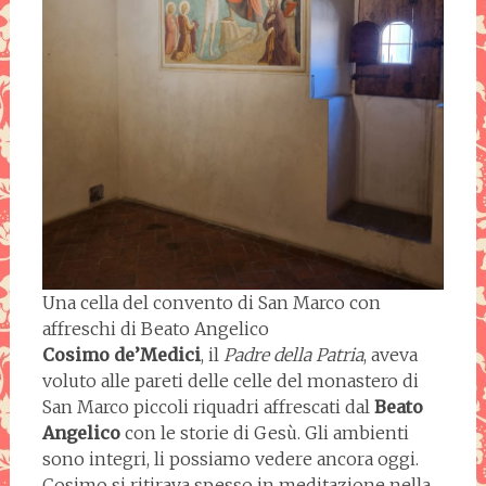
Una cella del convento di San Marco con
affreschi di Beato Angelico
Cosimo de’Medici
, il
Padre della Patria
, aveva
voluto alle pareti delle celle del monastero di
San Marco piccoli riquadri affrescati dal
Beato
Angelico
con le storie di Gesù. Gli ambienti
sono integri, li possiamo vedere ancora oggi.
Cosimo si ritirava spesso in meditazione nella