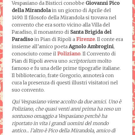
Vespasiano da Bisticci conobbe
Giovanni
Pico
della Mirandola
in un giorno di Aprile del
1490. Il filosofo della Mirandola si trovava nel
convento che era sorto vicino alla Villa del
Paradiso, il monastero di
Santa Brigida del
Paradiso
in Pian di Ripoli a
Firenze
. Il conte era
insieme all’amico poeta
Agnolo Ambrogini
,
conosciuto come il
Poliziano
. Il Convento di
Pian di Ripoli aveva uno
scriptorium
molto
famoso e fu una delle prime tipografie italiane.
Il bibliotecario, frate Gregorio, annoterà con
cura la presenza di questi illustri visitatori nel
suo convento.
Qui Vespasiano viene accolto da due amici. Uno è
Poliziano, che quasi venti anni prima ha reso un
sontuoso omaggio a Vespasiano perchè ha
riportato in vita i grandi uomini del mondo
antico… l’altro è Pico della Mirandola, amico di